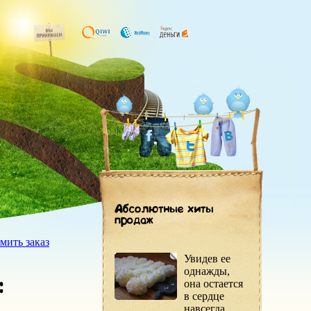
мить заказ
Увидев ее
однажды,
она остается
в сердце
навсегда.