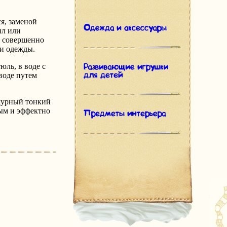
я, заменой
ил или
м совершенно
ли одежды.
юль, в воде с
воде путем
Ажурный тонкий
ным и эффектно