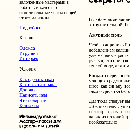
заложенные мастерами в
работы, и качество -
отличительные черты вещей
этого магазина.
В любом доме найдет
затруднительной. Ре
Подробнее ...
Ажурный тюль
Каталог
Чтобы капроновый т
Одежда
добавлением кальцин
Игрушки
уже мыльным раствор
Интерьер
руками, его очищают
теплой воде, а затем
Условия
Когда-то перед пос
Как сделать заказ
моющих средств имею
Как оплатить заказ
иное, как синьку н
Доставка
такого средства бел
Написать нам
Что подарить
Для тюля следует вы
Контакты
отбеливатель. Сушат
некоторых домах тюл
валик из половой т
необязательно.