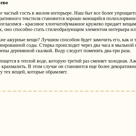
жево
е частый гость в жилом интерьере. Наш быт все более упрощаетс
ративного текстиля становится хорошо моющийся полихлорвин
согласимся - красивое хлопчатобумажное кружево придает веща
, оно способно стать стилеобразующим элементом интерьера и
кие ажурные вещи? Лучшим способом будет замочить его, как и т
нированной соды. Стирка происходит через два часа в мыльной 
ены деревянной скалкой. Воду следует поменять два-три раза.
ощется в теплой воде, которую третий раз сменяет холодная. 
 крахмалить. В этом случае он становится еще более декоратив
у тех вещей, которые обрамляет.