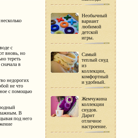
Необычный
 несколько
вариант
любимой
детской
игры.
воде с
ют вновь, но
Самый
но тереть
теплый снуд
 сначала в
из
коллекции,
комфортный
тво недорогих
и удобный.
обой не что
нное с помощью
Жемчужина
коллекции
ородный
снудов.
влажным. В
Дарит
адывая под него
отличное
ажение
настроение.