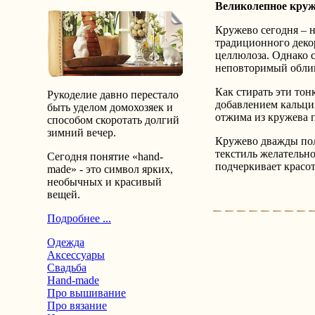
Великолепное кру
Кружево сегодня – н
традиционного деко
целлюлоза. Однако 
неповторимый облик
Как стирать эти тон
Рукоделие давно перестало
добавлением кальци
быть уделом домохозяек и
отжима из кружева п
способом скоротать долгий
зимний вечер.
Кружево дважды пол
текстиль желательно
Сегодня понятие «hand-
подчеркивает красот
made» - это символ ярких,
необычных и красивый
вещей.
Подробнее ...
Одежда
Аксессуары
Свадьба
Hand-made
Про вышивание
Про вязание