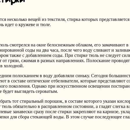
ся несколько вещей из текстиля, стирка которых представляется
чь идет о кружеве и тюле.
юль смотрелся на окне белоснежным облаком, его замачивают в 
ированной соды на два часа, после чего воду сливают и залива
ом также с добавлением соды. При стирке тюль не следует силь
 от грязи, сжимая в разных направлениях. Полоскание проводят
 в холодной.
ледним полосканием в воду добавляли синьку. Сегодня большинс
т в составе оптические отбеливатели, которые представляют с
ового поколения. Однако при искусственном освещении постира
ье будет выглядеть сероватым.
брать тот стиральный порошок, в составе которого указан кисл
 тюль обязательно в расправленном состоянии, а гладят слегка 
евые занавески сразу после стирки закрепляют на карнизе, укл
ряпки для сбора стекающей воды. В этом случае последующее гл