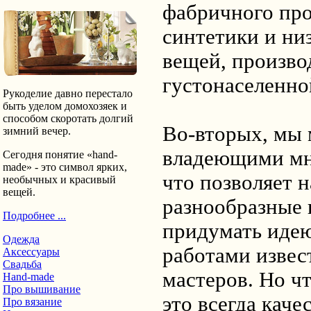
фабричного про
синтетики и ни
вещей, произв
густонаселенно
Рукоделие давно перестало
быть уделом домохозяек и
способом скоротать долгий
Во-вторых, мы 
зимний вечер.
владеющими мн
Сегодня понятие «hand-
made» - это символ ярких,
что позволяет 
необычных и красивый
вещей.
разнообразные
Подробнее ...
придумать идею
Одежда
работами извес
Аксессуары
Свадьба
мастеров. Но ч
Hand-made
Про вышивание
это всегда кач
Про вязание