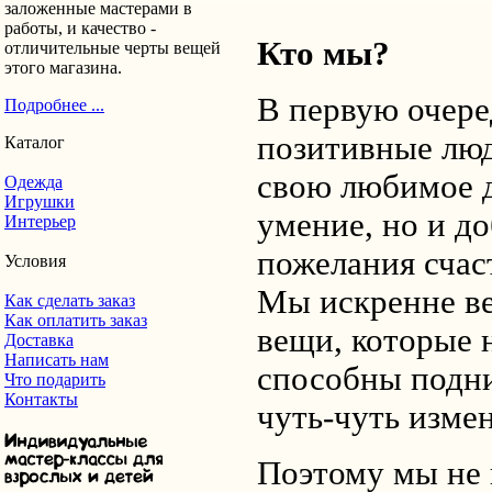
заложенные мастерами в
работы, и качество -
Кто мы?
отличительные черты вещей
этого магазина.
В первую очере
Подробнее ...
позитивные лю
Каталог
свою любимое д
Одежда
Игрушки
умение, но и д
Интерьер
пожелания счас
Условия
Мы искренне ве
Как сделать заказ
Как оплатить заказ
вещи, которые 
Доставка
Написать нам
способны подни
Что подарить
Контакты
чуть-чуть измен
Поэтому мы не