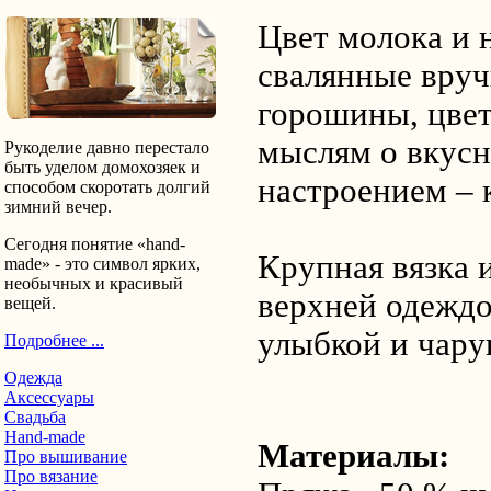
Цвет молока и
свалянные вру
горошины, цве
мыслям о вкусн
Рукоделие давно перестало
быть уделом домохозяек и
настроением – 
способом скоротать долгий
зимний вечер.
Сегодня понятие «hand-
Крупная вязка и
made» - это символ ярких,
необычных и красивый
верхней одеждо
вещей.
улыбкой и чару
Подробнее ...
Одежда
Аксессуары
Свадьба
Hand-made
Материалы:
Про вышивание
Про вязание