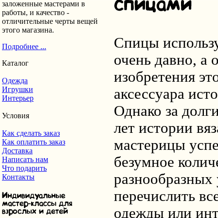
заложенные мастерами в
работы, и качество -
отличительные черты вещей
этого магазина.
Спицы использу
Подробнее ...
очень давно, а 
Каталог
изобретения эт
Одежда
Игрушки
аксессуара ист
Интерьер
Однако за долги
Условия
лет истории вя
Как сделать заказ
мастерицы успе
Как оплатить заказ
Доставка
безумное колич
Написать нам
Что подарить
разнообразных 
Контакты
перечислить вс
одежды или инт