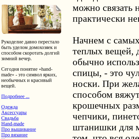
можно связать 
практически не
Начнем с самых
Рукоделие давно перестало
быть уделом домохозяек и
теплых вещей, 
способом скоротать долгий
зимний вечер.
обычно исполь
Сегодня понятие «hand-
спицы, - это чу
made» - это символ ярких,
необычных и красивый
носки. При жел
вещей.
способом вяжут
Подробнее ...
крошечных раз
Одежда
Аксессуары
чепчики, пинет
Свадьба
Hand-made
штанишки для м
Про вышивание
Про вязание
том, что вся од