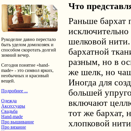
Что представля
Раньше бархат 
исключительно 
шелковой нити.
Рукоделие давно перестало
быть уделом домохозяек и
бархатной ткан
способом скоротать долгий
зимний вечер.
разным, но в ос
Сегодня понятие «hand-
же шелк, но ча
made» - это символ ярких,
необычных и красивый
Иногда для соз
вещей.
большей упруго
Подробнее ...
включают целлю
Одежда
Аксессуары
тот же бархат, 
Свадьба
Hand-made
хлопковой нити
Про вышивание
Про вязание