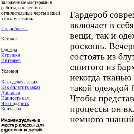
заложенные мастерами в
работы, и качество -
Гардероб совре
отличительные черты вещей
этого магазина.
включает в себ
Подробнее ...
вещи, так и оде
Каталог
роскошь. Вечер
Одежда
состоять из блу
Игрушки
Интерьер
сшитого из бар
Условия
некогда тканью 
Как сделать заказ
такой одеждой 
Как оплатить заказ
Доставка
Чтобы представ
Написать нам
Что подарить
процессы он вк
Контакты
немного знаний