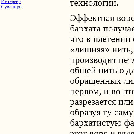
технологии.
Интерьер
Сувениры
Эффектная ворс
бархата получае
что в плетении
«лишняя» нить,
производит пет
общей нитью дл
обращенных лиц
первом, и во вт
разрезается или
образуя ту сам
бархатистую фа
этот ворс и явл