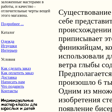
заложенные мастерами в
работы, и качество -
Существование
отличительные черты вещей
этого магазина.
себе представит
Подробнее ...
происхождении 
Каталог
приписывает эт
Одежда
финикийцам, к
Игрушки
Интерьер
использовали д
Условия
ветра глыбы со
Как сделать заказ
Предполагается
Как оплатить заказ
Доставка
произошло 6 ты
Написать нам
Что подарить
Одним из множе
Контакты
изобретения сте
появление бисе