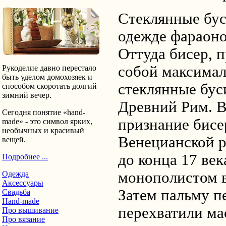
Стеклянные бус
одежде фараоно
Оттуда бисер, 
собой максима
Рукоделие давно перестало
быть уделом домохозяек и
стеклянные бус
способом скоротать долгий
зимний вечер.
Древний Рим. 
Сегодня понятие «hand-
признание бисе
made» - это символ ярких,
необычных и красивый
Венецианской р
вещей.
до конца 17 век
Подробнее ...
монополистом в
Одежда
Аксессуары
Затем пальму п
Свадьба
Hand-made
перехватили ма
Про вышивание
Про вязание