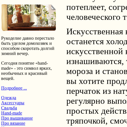
потеплеет, согр
человеческого т
Искусственная 
Рукоделие давно перестало
останется холо
быть уделом домохозяек и
способом скоротать долгий
искусственной 
зимний вечер.
изнашиваются, 
Сегодня понятие «hand-
made» - это символ ярких,
мороза и стано
необычных и красивый
вещей.
вы хотите прод
Подробнее ...
перчаток из нат
Одежда
регулярно выпо
Аксессуары
Свадьба
простых действ
Hand-made
Про вышивание
тряпочкой, смо
Про вязание