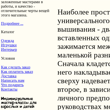
заложенные мастерами в
работы, и качество -
Наиболее прост
отличительные черты вещей
этого магазина.
универсального
Подробнее ...
вышивания - дв
Каталог
вставленных од
Одежда
зажимается меж
Игрушки
Интерьер
маленькой разн
Условия
Сначала кладетс
Как сделать заказ
него накладывае
Как оплатить заказ
Доставка
сверху надевает
Написать нам
Что подарить
второе, в завис
Контакты
личного предпо
руководствах м