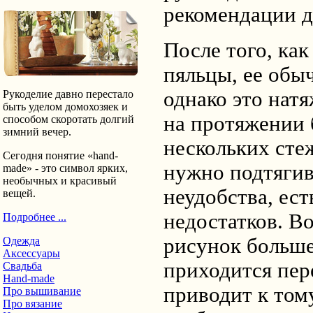
рекомендации де
После того, как
пяльцы, ее обы
однако это нат
Рукоделие давно перестало
быть уделом домохозяек и
на протяжении 
способом скоротать долгий
зимний вечер.
нескольких сте
Сегодня понятие «hand-
нужно подтягив
made» - это символ ярких,
необычных и красивый
неудобства, ест
вещей.
недостатков. В
Подробнее ...
рисунок больше
Одежда
Аксессуары
приходится пер
Свадьба
Hand-made
приводит к тому
Про вышивание
Про вязание