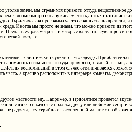
о уголке земли, мы стремимся привезти оттуда вещественное до
в нем. Однако быстро обнаруживаем, что купить что-то действи
удно. Туристическая программа часто ограничена по времени, и
 среде. Иногда мы просто не знаем, что можно привезти из этого
ти. Предлагаем рассмотреть некоторые варианты сувениров и по
стической поездки.
актичный туристический сувенир – это одежда. Приобретенная 
ет напоминать о том месте, откуда привезена, каждый раз, когда 
к действия воспоминаний в этом случае ограничивается сроком 
ть часто, а красиво расположить в интерьере комнаты, демонстр
другой местности еду. Например, в Прибалтике продается вкус
е привезти его в качестве подарка другу или любимой сестричк
ольше радости, чем серийно изготовленный магнит с изображен
ь