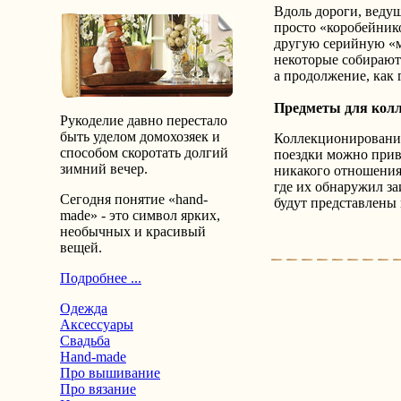
Вдоль дороги, ведущ
просто «коробейнико
другую серийную «м
некоторые собирают
а продолжение, как 
Предметы для кол
Рукоделие давно перестало
быть уделом домохозяек и
Коллекционирование
способом скоротать долгий
поездки можно приве
зимний вечер.
никакого отношения 
где их обнаружил за
Сегодня понятие «hand-
будут представлены 
made» - это символ ярких,
необычных и красивый
вещей.
Подробнее ...
Одежда
Аксессуары
Свадьба
Hand-made
Про вышивание
Про вязание