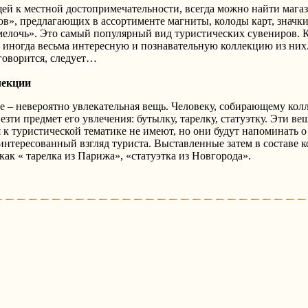
ей к местной достопримечательности, всегда можно найти магаз
в», предлагающих в ассортименте магниты, колоды карт, значки
елочь». Это самый популярный вид туристических сувениров. К
 иногда весьма интересную и познавательную коллекцию из них.
говорится, следует…
лекции
 – невероятно увлекательная вещь. Человеку, собирающему кол
зти предмет его увлечения: бутылку, тарелку, статуэтку. Эти вещ
к туристической тематике не имеют, но они будут напоминать о
интересованный взгляд туриста. Выставленные затем в составе 
как « тарелка из Парижа», «статуэтка из Новгорода».