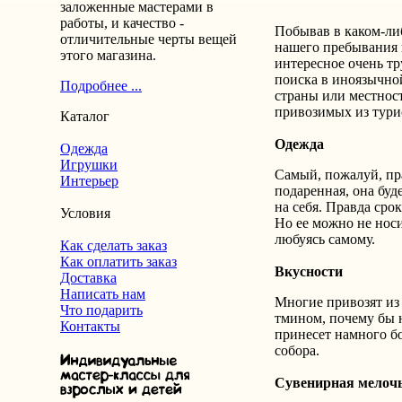
заложенные мастерами в
работы, и качество -
Побывав в каком-либ
отличительные черты вещей
нашего пребывания 
этого магазина.
интересное очень тр
поиска в иноязычной
Подробнее ...
страны или местнос
привозимых из тури
Каталог
Одежда
Одежда
Игрушки
Самый, пожалуй, пр
Интерьер
подаренная, она буд
на себя. Правда сро
Условия
Но ее можно не носи
любуясь самому.
Как сделать заказ
Как оплатить заказ
Вкусности
Доставка
Написать нам
Многие привозят из 
Что подарить
тмином, почему бы н
Контакты
принесет намного б
собора.
Сувенирная мелоч