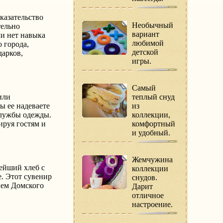
казательство
Необычный
тельно
вариант
ли нет навыка
любимой
 города,
детской
дарков,
игры.
Самый
или
теплый снуд
вы ее надеваете
из
службы одежды.
коллекции,
ируя гостям и
комфортный
и удобный.
Жемчужина
нейший хлеб с
коллекции
е. Этот сувенир
снудов.
ием Домского
Дарит
отличное
настроение.