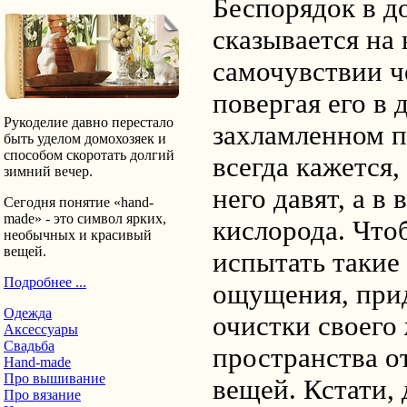
Беспорядок в д
сказывается на
самочувствии ч
повергая его в 
Рукоделие давно перестало
захламленном 
быть уделом домохозяек и
способом скоротать долгий
всегда кажется,
зимний вечер.
него давят, а в 
Сегодня понятие «hand-
made» - это символ ярких,
кислорода. Что
необычных и красивый
вещей.
испытать такие
Подробнее ...
ощущения, прид
Одежда
очистки своего
Аксессуары
Свадьба
пространства о
Hand-made
Про вышивание
вещей. Кстати, 
Про вязание