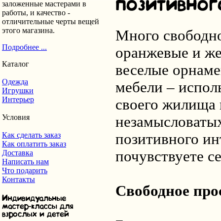
заложенные мастерами в
работы, и качество -
отличительные черты вещей
этого магазина.
Много свободно
Подробнее ...
оранжевые и же
Каталог
веселые орнаме
Одежда
мебели – исполь
Игрушки
Интерьер
своего жилища 
Условия
незамысловаты
Как сделать заказ
позитивного ин
Как оплатить заказ
почувствуете се
Доставка
Написать нам
Что подарить
Контакты
Свободное про