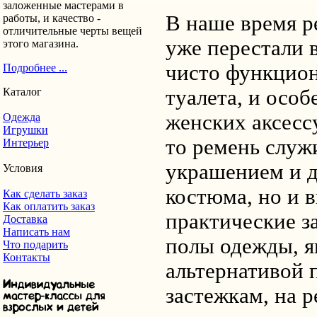
заложенные мастерами в
В наше время р
работы, и качество -
отличительные черты вещей
уже перестали 
этого магазина.
чисто функцион
Подробнее ...
Каталог
туалета, и особ
женских аксессу
Одежда
Игрушки
то ремень служ
Интерьер
украшением и 
Условия
костюма, но и 
Как сделать заказ
Как оплатить заказ
практические з
Доставка
Написать нам
полы одежды, я
Что подарить
Контакты
альтернативой 
застежкам, на 