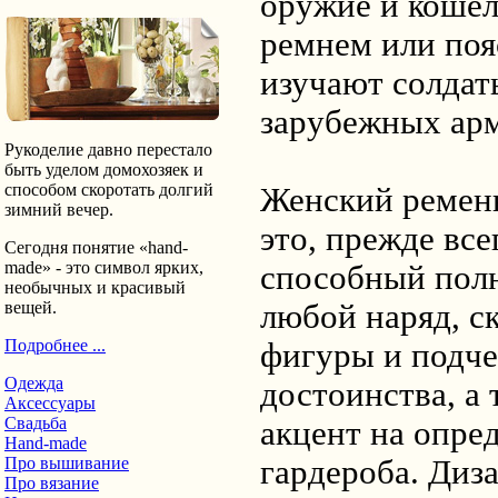
оружие и кошел
ремнем или поя
изучают солдат
зарубежных ар
Рукоделие давно перестало
быть уделом домохозяек и
способом скоротать долгий
Женский ремень
зимний вечер.
это, прежде все
Сегодня понятие «hand-
made» - это символ ярких,
способный пол
необычных и красивый
любой наряд, с
вещей.
Подробнее ...
фигуры и подче
Одежда
достоинства, а 
Аксессуары
Свадьба
акцент на опре
Hand-made
гардероба. Диз
Про вышивание
Про вязание