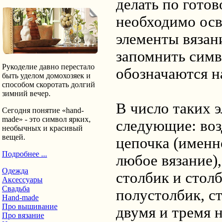
делать по готов
необходимо ос
элементы вязан
запомнить симв
Рукоделие давно перестало
обозначаются н
быть уделом домохозяек и
способом скоротать долгий
зимний вечер.
В число таких 
Сегодня понятие «hand-
made» - это символ ярких,
следующие: воз
необычных и красивый
вещей.
цепочка (именн
Подробнее ...
любое вязание)
Одежда
столбик и столб
Аксессуары
Свадьба
полустолбик, с
Hand-made
Про вышивание
двумя и тремя 
Про вязание