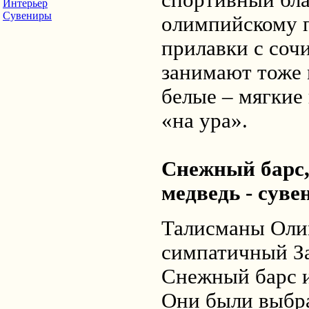
спортивный бла
Интерьер
Сувениры
олимпийскому п
прилавки с соч
занимают тоже 
белые – мягкие
«на ура».
Снежный барс,
медведь - сув
Талисманы Оли
симпатичный З
Снежный барс и
Они были выбра