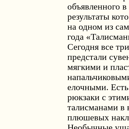
объявленного в
результаты кот
на одном из са
года «
Талисман
Сегодня все тр
предстали сув
мягкими и плас
напальчиковым
елочными. Есть
рюкзаки с эти
талисманами в 
плюшевых накла
Необычные уша