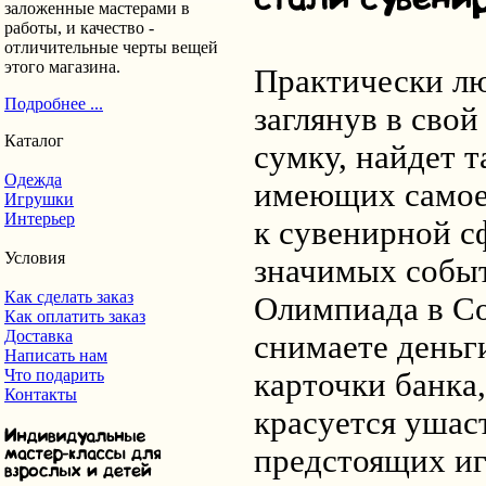
заложенные мастерами в
работы, и качество -
отличительные черты вещей
этого магазина.
Практически лю
Подробнее ...
заглянув в сво
Каталог
сумку, найдет 
Одежда
имеющих самое
Игрушки
Интерьер
к сувенирной сф
Условия
значимых собы
Как сделать заказ
Олимпиада в Со
Как оплатить заказ
Доставка
снимаете деньг
Написать нам
Что подарить
карточки банка,
Контакты
красуется ушас
предстоящих иг