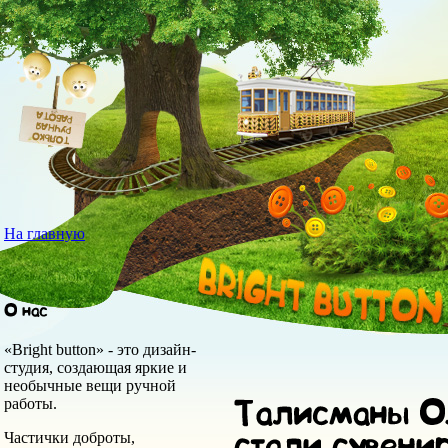
На главную
«Bright button» - это дизайн-
студия, создающая яркие и
необычные вещи ручной
работы.
Частички доброты,