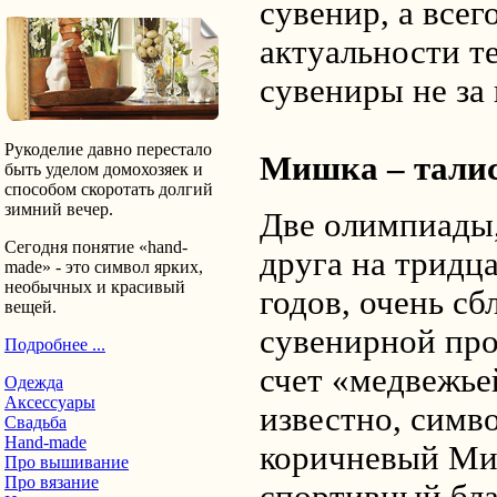
сувенир, а всег
актуальности т
сувениры не за 
Рукоделие давно перестало
Мишка – тали
быть уделом домохозяек и
способом скоротать долгий
зимний вечер.
Две олимпиады,
Сегодня понятие «hand-
друга на тридца
made» - это символ ярких,
необычных и красивый
годов, очень сб
вещей.
сувенирной про
Подробнее ...
счет «медвежье
Одежда
Аксессуары
известно, симв
Свадьба
Hand-made
коричневый Ми
Про вышивание
Про вязание