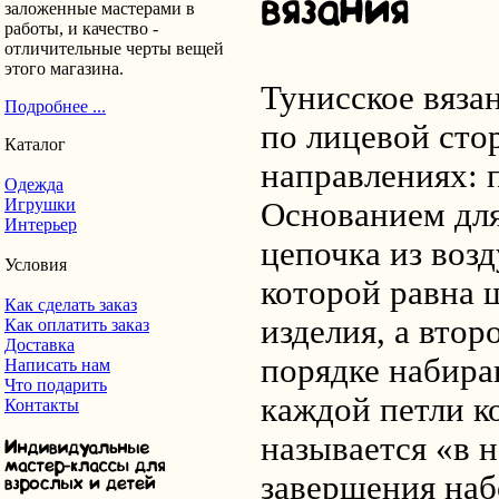
заложенные мастерами в
работы, и качество -
отличительные черты вещей
этого магазина.
Тунисское вяза
Подробнее ...
по лицевой сто
Каталог
направлениях: 
Одежда
Игрушки
Основанием для
Интерьер
цепочка из воз
Условия
которой равна 
Как сделать заказ
изделия, а втор
Как оплатить заказ
Доставка
порядке набира
Написать нам
Что подарить
каждой петли к
Контакты
называется «в н
завершения наб