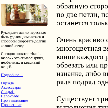
обратную сторо
по две петли, п
останется тольк
Рукоделие давно перестало
быть уделом домохозяек и
Очень красиво 
способом скоротать долгий
зимний вечер.
многоцветная вя
Сегодня понятие «hand-
конце каждого 
made» - это символ ярких,
необычных и красивый
обрезать или пр
вещей.
изнанке, либо 
Подробнее ...
ряда подряд од
Одежда
Аксессуары
Свадьба
Hand-made
Существует три
Про вышивание
Про вязание
выполнения тун