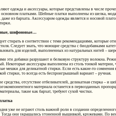
вляют одежда и аксессуары, которые представлены в числе проч
 в основном платками. Шейные платки выполнены из шелка, мода
 даже из бархата. Аксессуаром одежды является и носовой плато
тирки.
яные, шифоновые…
ет стирать в соответствии с теми рекомендациями, которые отн
тиля. Следует знать, что моющие средства с биодобавками кате
льзовать для изделий, выполненных из натуральных нитей – шер
иями эти добавки разрушают и белковую структуру волокна. Реж
й. Некоторые аксессуары выполнены из столь тонкой материи, 
ые мешки для деликатной стирки. Если есть какие-то сомнения 
ой стирки, то всегда есть беспроигрышный вариант – ручная.
средства, отсутствие отбеливателей, деликатная стирка – и ш
ногокомпонентного материала останется в первозданных пропор
материалы, такие как бархат, требуют сухой чистки.
 платка
одня уже не играют столь важной роли в создании определенног
д. Тогда они украшались утоненной вышивкой, кружевами. По ве