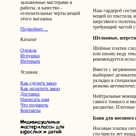
заложенные мастерами в
работы, и качество -
Наш гардероб соста
отличительные черты вещей
вещей из текстиля,
этого магазина.
шерстяного полотна,
требующий частой с
Подробнее ...
Шелковые, шерст
Каталог
Шейные платки следу
Одежда
или иному виду текс
Игрушки
рекомендуется испо
Интерьер
Вместе с загрязнен
Условия
выбирают деликатны
укладки в специальн
Как сделать заказ
режима автоматическ
Как оплатить заказ
Доставка
Нейтральные моющие 
Написать нам
самого тонкого и м
Что подарить
расцветке. Плотные 
Контакты
Баня для носового
Носовые платки сег
сто-триста лет наза