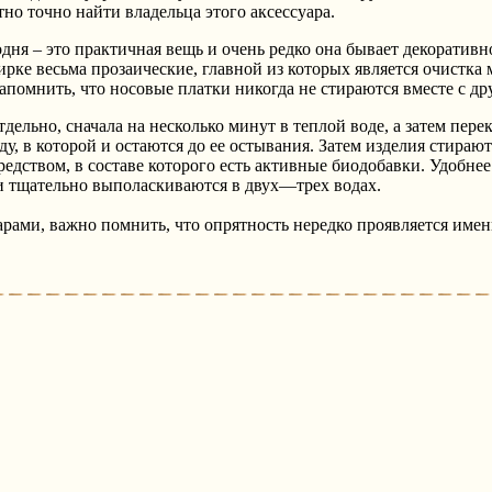
о точно найти владельца этого аксессуара.
дня – это практичная вещь и очень редко она бывает декоративн
ирке весьма прозаические, главной из которых является очистка 
запомнить, что носовые платки никогда не стираются вместе с др
дельно, сначала на несколько минут в теплой воде, а затем пер
у, в которой и остаются до ее остывания. Затем изделия стираю
дством, в составе которого есть активные биодобавки. Удобнее 
и тщательно выполаскиваются в двух—трех водах.
арами, важно помнить, что опрятность нередко проявляется имен