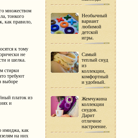
его множеством
Необычный
ла, тонкого
вариант
к, как правило,
любимой
детской
игры.
осятся к тому
горически не
Самый
сти и шелка.
теплый снуд
из
им стирки
коллекции,
что требуют
комфортный
в выборе
и удобный.
ейный платок из
Жемчужина
циях и
коллекции
снудов.
Дарит
отличное
настроение.
о имиджа, как
нзелям на них