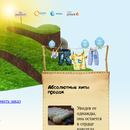
мить заказ
Увидев ее
однажды,
она остается
в сердце
навсегда.