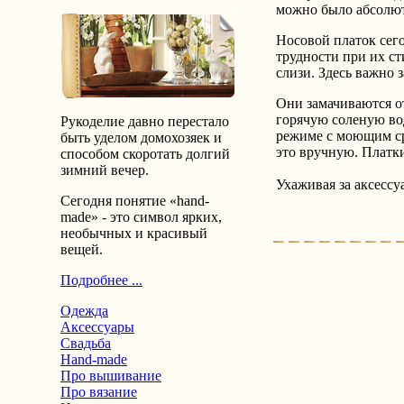
можно было абсолютн
Носовой платок сего
трудности при их ст
слизи. Здесь важно 
Они замачиваются от
горячую соленую вод
Рукоделие давно перестало
режиме с моющим сре
быть уделом домохозяек и
это вручную. Платк
способом скоротать долгий
зимний вечер.
Ухаживая за аксессу
Сегодня понятие «hand-
made» - это символ ярких,
необычных и красивый
вещей.
Подробнее ...
Одежда
Аксессуары
Свадьба
Hand-made
Про вышивание
Про вязание