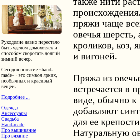
также нити рас
происхождения.
пряжи чаще все
овечья шерсть, 
Рукоделие давно перестало
кроликов, коз, 
быть уделом домохозяек и
способом скоротать долгий
и вигоней.
зимний вечер.
Сегодня понятие «hand-
made» - это символ ярких,
Пряжа из овечь
необычных и красивый
встречается в 
вещей.
Подробнее ...
виде, обычно к
Одежда
добавляют синт
Аксессуары
Свадьба
для ее крепости
Hand-made
Натуральную о
Про вышивание
Про вязание