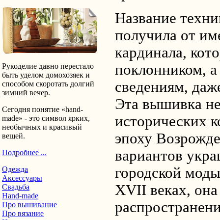
Название техни
получила от им
кардинала, кот
поклонником, а
Рукоделие давно перестало
быть уделом домохозяек и
сведениям, даже
способом скоротать долгий
зимний вечер.
Эта вышивка не
Сегодня понятие «hand-
исторических ко
made» - это символ ярких,
необычных и красивый
эпоху Возрожде
вещей.
вариантов укр
Подробнее ...
городской моды.
Одежда
Аксессуары
XVII веках, он
Свадьба
Hand-made
распространени
Про вышивание
Про вязание