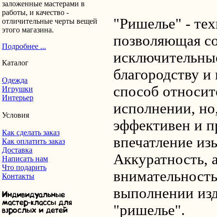
заложенные мастерами в
работы, и качество -
"Ришелье" - те
отличительные черты вещей
этого магазина.
позволяющая со
Подробнее ...
исключительны
Каталог
благородству и 
Одежда
способ относит
Игрушки
Интерьер
исполнении, но,
Условия
эффективен и п
Как сделать заказ
впечатление из
Как оплатить заказ
Доставка
Аккуратность, 
Написать нам
Что подарить
внимательност
Контакты
выполнении изд
"ришелье".