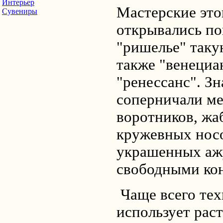
Интерьер
Мастерские это
Сувениры
открывались по
"ришелье" так
также "венециа
"ренессанс". З
соперничали ме
воротников, жа
кружевных носо
украшенных аж
свободными ко
Чаще всего тех
использует рас